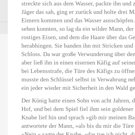
streckte sich aus dem Wasser, packte ihn und z
Jäger das sah, ging er zurück und holte drei 
Eimern kommen und das Wasser ausschöpfen. 
sehen konnten, so lag da ein wilder Mann, de
rostiges Eisen, und dem die Haare über das Ge
herabhingen. Sie banden ihn mit Stricken und f
Schloss. Da war große Verwunderung über de
aber ließ ihn in einen eisernen Käfig auf sein
bei Lebensstrafe, die Türe des Käfigs zu öffn
musste den Schlüssel selbst in Verwahrung n
ein jeder wieder mit Sicherheit in den Wald g
Der König hatte einen Sohn von acht Jahren, d
Hof, und bei dem Spiel fiel ihm sein goldener 
Knabe lief hin und sprach »gib mir meinen Bal
antwortete der Mann, »als bis du mir die Türe
»Nein,« sagte der Knabe, »das tue ich nicht, d