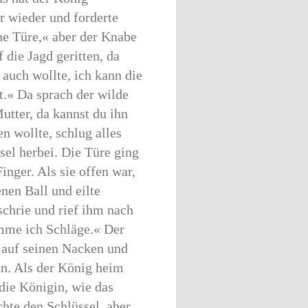
r wieder und forderte
ne Türe,« aber der Knabe
 die Jagd geritten, da
auch wollte, ich kann die
t.« Da sprach der wilde
utter, da kannst du ihn
n wollte, schlug alles
el herbei. Die Türe ging
nger. Als sie offen war,
nen Ball und eilte
chrie und rief ihm nach
omme ich Schläge.« Der
n auf seinen Nacken und
in. Als der König heim
die Königin, wie das
hte den Schlüssel, aber