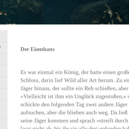
?
Der Eisenhans
Es war einmal ein König, der hatte einen gro
Schloss, darin lief Wild aller Art herum. Zu ei
Jäger hinaus, der sollte ein Reh schießen, abe
»Vielleicht ist ihm ein Unglück zugestoßen,« 
schickte den folgenden Tag zwei andere Jäger h
aufsuchen, aber die blieben auch weg. Da ließ 
seine Jäger kommen und sprach »streift durc
lasst nicht ab, bis ihr sie alle drei gefunden 