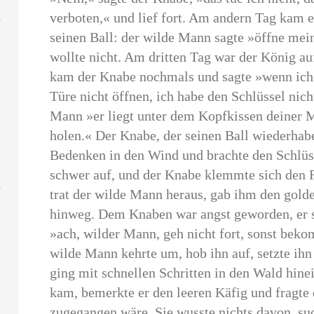
verboten,« und lief fort. Am andern Tag kam e
seinen Ball: der wilde Mann sagte »öffne mei
wollte nicht. Am dritten Tag war der König auf
kam der Knabe nochmals und sagte »wenn ich 
Türe nicht öffnen, ich habe den Schlüssel nich
Mann »er liegt unter dem Kopfkissen deiner M
holen.« Der Knabe, der seinen Ball wiederhabe
Bedenken in den Wind und brachte den Schlüss
schwer auf, und der Knabe klemmte sich den Fi
trat der wilde Mann heraus, gab ihm den golde
hinweg. Dem Knaben war angst geworden, er s
»ach, wilder Mann, geh nicht fort, sonst bek
wilde Mann kehrte um, hob ihn auf, setzte ih
ging mit schnellen Schritten in den Wald hine
kam, bemerkte er den leeren Käfig und fragte 
zugegangen wäre. Sie wusste nichts davon, suc