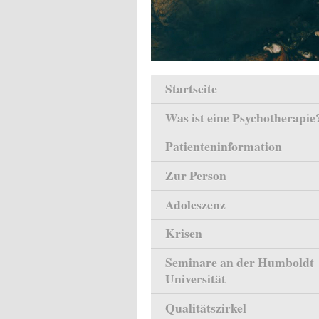
Startseite
Was ist eine Psychotherapie
Patienteninformation
Zur Person
Adoleszenz
Krisen
Seminare an der Humboldt
Universität
Qualitätszirkel