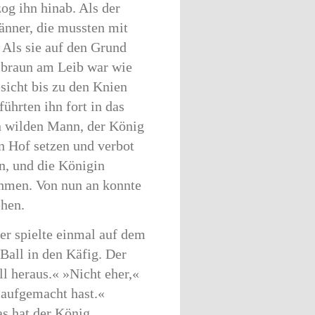
og ihn hinab. Als der
Männer, die mussten mit
Als sie auf den Grund
r braun am Leib war wie
sicht bis zu den Knien
ührten ihn fort in das
n wilden Mann, der König
en Hof setzen und verbot
en, und die Königin
ehmen. Von nun an konnte
ehen.
er spielte einmal auf dem
Ball in den Käfig. Der
l heraus.« »Nicht eher,«
 aufgemacht hast.«
as hat der König