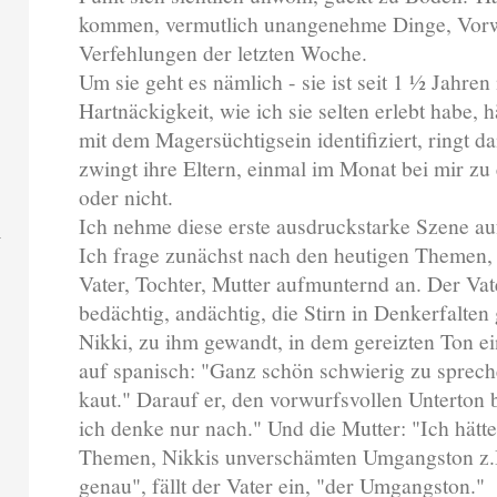
kommen, vermutlich unangenehme Dinge, Vorwür
Verfehlungen der letzten Woche.
Um sie geht es nämlich - sie ist seit 1 ½ Jahren
Hartnäckigkeit, wie ich sie selten erlebt habe, hä
mit dem Magersüchtigsein identifiziert, ringt d
zwingt ihre Eltern, einmal im Monat bei mir zu
oder nicht.
Ich nehme diese erste ausdruckstarke Szene auf
Ich frage zunächst nach den heutigen Themen,
Vater, Tochter, Mutter aufmunternd an. Der Va
bedächtig, andächtig, die Stirn in Denkerfalten 
Nikki, zu ihm gewandt, in dem gereizten Ton ei
auf spanisch: "Ganz schön schwierig zu spr
kaut." Darauf er, den vorwurfsvollen Unterton 
ich denke nur nach." Und die Mutter: "Ich hät
Themen, Nikkis unverschämten Umgangston z.B. 
genau", fällt der Vater ein, "der Umgangston."