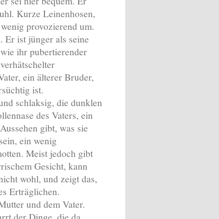
der sei hier bequem. Er
 Stuhl. Kurze Leinenhosen,
in wenig provozierend um.
 Er ist jünger als seine
r wie ihr pubertierender
verhätschelter
ater, ein älterer Bruder,
süchtig ist.
und schlaksig, die dunklen
llennase des Vaters, ein
Aussehen gibt, was sie
sein, ein wenig
otten. Meist jedoch gibt
ürrischem Gesicht, kann
 nicht wohl, und zeigt das,
es Erträglichen.
 Mutter und dem Vater.
rrt der Dinge, die da