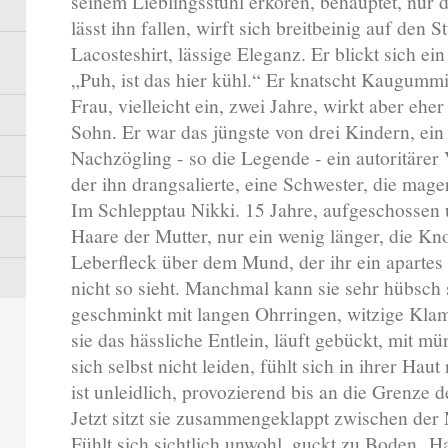
seinem Lieblingsstuhl erkoren, behauptet, nur 
lässt ihn fallen, wirft sich breitbeinig auf den
Lacosteshirt, lässige Eleganz. Er blickt sich e
„Puh, ist das hier kühl.“ Er knatscht Kaugummi.
Frau, vielleicht ein, zwei Jahre, wirkt aber ehe
Sohn. Er war das jüngste von drei Kindern, ein 
Nachzögling - so die Legende - ein autoritärer V
der ihn drangsalierte, eine Schwester, die mager
Im Schlepptau Nikki. 15 Jahre, aufgeschossen 
Haare der Mutter, nur ein wenig länger, die Kno
Leberfleck über dem Mund, der ihr ein apartes 
nicht so sieht. Manchmal kann sie sehr hübsch 
geschminkt mit langen Ohrringen, witzige Klam
sie das hässliche Entlein, läuft gebückt, mit m
sich selbst nicht leiden, fühlt sich in ihrer Haut
ist unleidlich, provozierend bis an die Grenze d
Jetzt sitzt sie zusammengeklappt zwischen der
Fühlt sich sichtlich unwohl, guckt zu Boden.
Ha