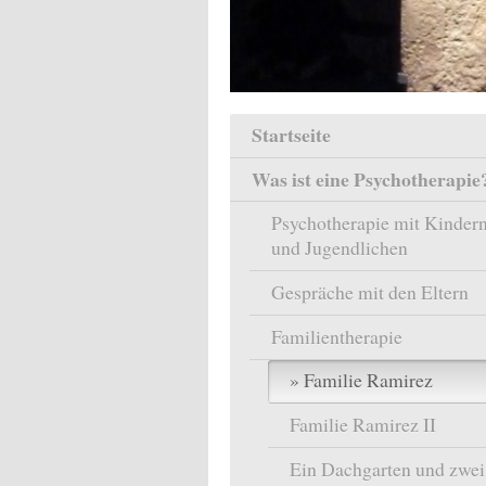
Startseite
Was ist eine Psychotherapie
Psychotherapie mit Kinder
und Jugendlichen
Gespräche mit den Eltern
Familientherapie
Familie Ramirez
Familie Ramirez II
Ein Dachgarten und zwei