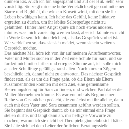
dünnem Eis. Auch ich bin angespannt und auf der Hut. Sehr, sehr
vorsichtig. Sie zeigt mir eine hohe Verletzlichkeit gepaart mit einer
Starre und Rigidität, die wie ein Korsett wirkt, mit dem sie ihr
Leben bewältigen kann. Ich habe das Gefühl, keine Initiative
ergreifen zu dürfen, um ihr labiles Selbstgefüge nicht zu
gefährden. Hinter ihrer Angst spüre ich noch etwas anderes,
intuitiv, was mich vorsichtig werden lässt, aber ich könnte es nicht
in Worte fassen. Ich bin erleichtert, als das Gespräch vorbei ist.
Wir verbleiben so, dass sie sich meldet, wenn sie ein weiteres
Gespräch möchte.
Das nächste Mal höre ich von ihr auf meinem Anrufbeantworter.
Vater und Mutter suchen in der Zeit eine Schule für Sara, und sie
fordert mich mit schriller und erregter Stimme auf, ich solle mich
aus der Schulfrage gefälligst raushalten. Nach kurzem Zögern
beschließe ich, darauf nicht zu antworten. Das nächste Gespräch
findet statt, als es um die Frage geht, ob die Eltern als Eltern
zusammenfinden könnten mit dem Ziel, eine gemeinsame
Betreuungslösung für Sara zu finden, und welchen Part dabei die
Mutter übernehmen könnte. Es war von mir als Beginn einer
Reihe von Gesprächen gedacht, die zunächst mit ihr alleine, dann
auch mit dem Vater und Sara zusammen geführt werden sollten.
Sie beginnt das Gespräch damit, ob sie mir einmal eine Frage
stellen dürfte, und fängt dann an, mir heftigste Vorwürfe zu
machen, warum ich sie nicht bei Therapiebeginn einbestellt hätte.
Sie hätte sich bei dem Leiter der örtlichen Beratungsstelle