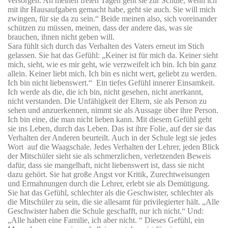
versorgen. An meinen freien Tagen geht sie zur Schule, wenn ich
mit ihr Hausaufgaben gemacht habe, geht sie auch. Sie will mich
zwingen, für sie da zu sein.“ Beide meinen also, sich voreinander
schützen zu müssen, meinen, dass der andere das, was sie
brauchen, ihnen nicht geben will.
Sara fühlt sich durch das Verhalten des Vaters erneut im Stich
gelassen. Sie hat das Gefühl: „Keiner ist für mich da. Keiner sieht
mich, sieht, wie es mir geht, wie verzweifelt ich bin. Ich bin ganz
allein. Keiner liebt mich. Ich bin es nicht wert, geliebt zu werden.
Ich bin nicht liebenswert.“
Ein tiefes Gefühl innerer Einsamkeit.
Ich werde als die, die ich bin, nicht gesehen, nicht anerkannt,
nicht verstanden. Die Unfähigkeit der Eltern, sie als Person zu
sehen und anzuerkennen, nimmt sie als Aussage über ihre Person.
Ich bin eine, die man nicht lieben kann. Mit diesem Gefühl geht
sie ins Leben, durch das Leben. Das ist ihre Folie, auf der sie das
Verhalten der Anderen beurteilt. Auch in der Schule legt sie jedes
Wort
auf die Waagschale. Jedes Verhalten der Lehrer, jeden Blick
der Mitschüler sieht sie als schmerzlichen, verletzenden Beweis
dafür, dass sie mangelhaft, nicht liebenswert ist, dass sie nicht
dazu gehört. Sie hat große Angst vor Kritik, Zurechtweisungen
und Ermahnungen durch die Lehrer, erlebt sie als Demütigung.
Sie hat das Gefühl, schlechter als die Geschwister, schlechter als
die Mitschüler zu sein, die sie allesamt für privilegierter hält. „Alle
Geschwister haben die Schule geschafft, nur ich nicht.“ Und:
„Alle haben eine Familie, ich aber nicht. “ Dieses Gefühl, ein