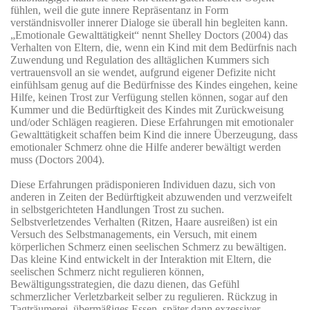
fühlen, weil die gute innere Repräsentanz in Form
verständnisvoller innerer Dialoge sie überall hin begleiten kann.
„Emotionale Gewalttätigkeit“ nennt Shelley Doctors (2004) das
Verhalten von Eltern, die, wenn ein Kind mit dem Bedürfnis nach
Zuwendung und Regulation des alltäglichen Kummers sich
vertrauensvoll an sie wendet, aufgrund eigener Defizite nicht
einfühlsam genug auf die Bedürfnisse des Kindes eingehen, keine
Hilfe, keinen Trost zur Verfügung stellen können, sogar auf den
Kummer und die Bedürftigkeit des Kindes mit Zurückweisung
und/oder Schlägen reagieren. Diese Erfahrungen mit emotionaler
Gewalttätigkeit schaffen beim Kind die innere Überzeugung, dass
emotionaler Schmerz ohne die Hilfe anderer bewältigt werden
muss (Doctors 2004).
Diese Erfahrungen prädisponieren Individuen dazu, sich von
anderen in Zeiten der Bedürftigkeit abzuwenden und verzweifelt
in selbstgerichteten Handlungen Trost zu suchen.
Selbstverletzendes Verhalten (Ritzen, Haare ausreißen) ist ein
Versuch des Selbstmanagements, ein Versuch, mit einem
körperlichen Schmerz einen seelischen Schmerz zu bewältigen.
Das kleine Kind entwickelt in der Interaktion mit Eltern, die
seelischen Schmerz nicht regulieren können,
Bewältigungsstrategien, die dazu dienen, das Gefühl
schmerzlicher Verletzbarkeit selber zu regulieren. Rückzug in
Tagträumerei, übermäßiges Essen, später dann exzessiver,