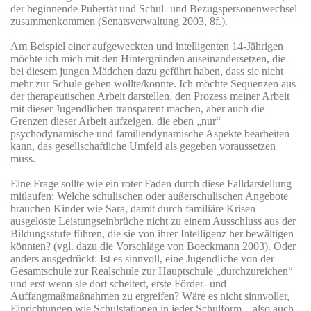
der beginnende Pubertät und Schul- und Bezugspersonenwechsel
zusammenkommen (Senatsverwaltung 2003, 8f.).
Am Beispiel einer aufgeweckten und intelligenten 14-Jährigen
möchte ich mich mit den Hintergründen auseinandersetzen, die
bei diesem jungen Mädchen dazu geführt haben, dass sie nicht
mehr zur Schule gehen wollte/konnte. Ich möchte Sequenzen aus
der therapeutischen Arbeit darstellen, den Prozess meiner Arbeit
mit dieser Jugendlichen transparent machen, aber auch die
Grenzen dieser Arbeit aufzeigen, die eben „nur“
psychodynamische und familiendynamische Aspekte bearbeiten
kann, das gesellschaftliche Umfeld als gegeben voraussetzen
muss.
Eine Frage sollte wie ein roter Faden durch diese Falldarstellung
mitlaufen: Welche schulischen oder außerschulischen Angebote
brauchen Kinder wie Sara, damit durch familiäre Krisen
ausgelöste Leistungseinbrüche nicht zu einem Ausschluss aus der
Bildungsstufe führen, die sie von ihrer Intelligenz her bewältigen
könnten? (vgl. dazu die Vorschläge von Boeckmann 2003). Oder
anders ausgedrückt: Ist es sinnvoll, eine Jugendliche von der
Gesamtschule zur Realschule zur Hauptschule „durchzureichen“
und erst wenn sie dort scheitert, erste Förder- und
Auffangmaßmaßnahmen zu ergreifen? Wäre es nicht sinnvoller,
Einrichtungen wie Schulstationen in jeder Schulform – also auch