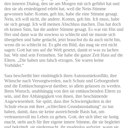
den inneren Dialog, den sie am Morgen mit sich geführt hat und
den sie als erniedrigend erlebt hat, weil die Nein-Stimme
gewonnen habe: Komm, geh hin, habe die eine Stimme gesagt.
Nein, ich will nicht, die andere. Komm, geh hin. Ich muss, habe
sie sich gesagt. Ich will meinen Abschluss machen. Das hat doch
eh keinen Sinn, hat die andere Stimme gesagt. Es war ein Hin und
Her und dann war ihr sowieso so schlecht und sie musste sich
übergeben und habe gedacht, jetzt brauchst du da auch nicht hin,
wenn dir so schlecht ist. Es gibt ein Bild, das mag sie erst nicht
sagen: Gott hat uns auf die Welt gesetzt, damit er was zu lachen
hat. Wir sind sein Fernsehen. Sie habe die ganze Zeit Hass auf die
Eltern. „Die haben uns falsch erzogen. Sie waren keine
Vorbilder.“
Sara beschreibt hier eindringlich ihren Autonomiekonflikt, ihre
Wünsche nach Versorgtwerden, nach Schutz und Geborgenheit
und die Enttäuschungswut darüber, so allein gelassen zu werden.
Ihren Wunsch, unabhängig von den sie enttäuschenden Eltern zu
sein, und ihre Abhängigkeit von ihnen, ihre beschämende
Angewiesenheit. Sie spürt, dass ihre Schwierigkeiten in der
Schule etwas mit ihrer „schlechten Grundausstattung“ zu tun
haben, damit, dass sie keine ausreichende Basis hat, um
vertrauensvoll ins Leben zu gehen. Gott, der sich über sie lustig
macht, steht auch für ihre eigene innere Stimme, die sie begleitet
und bekrittelt, sie niedermacht, ihr gnadenlos aufzeigt, wann sie