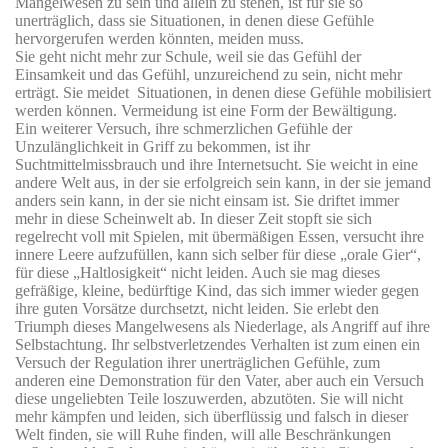
Mangelwesen zu sein und allein zu stehen, ist für sie so
unerträglich, dass sie Situationen, in denen diese Gefühle
hervorgerufen werden könnten, meiden muss.
Sie geht nicht mehr zur Schule, weil sie das Gefühl der
Einsamkeit und das Gefühl, unzureichend zu sein, nicht mehr
erträgt. Sie meidet
Situationen, in denen diese Gefühle mobilisiert
werden können. Vermeidung ist eine Form der Bewältigung.
Ein weiterer Versuch, ihre schmerzlichen Gefühle der
Unzulänglichkeit in Griff zu bekommen, ist ihr
Suchtmittelmissbrauch und ihre Internetsucht. Sie weicht in eine
andere Welt aus, in der sie erfolgreich sein kann, in der sie jemand
anders sein kann, in der sie nicht einsam ist. Sie driftet immer
mehr in diese Scheinwelt ab. In dieser Zeit stopft sie sich
regelrecht voll mit Spielen, mit übermäßigen Essen, versucht ihre
innere Leere aufzufüllen, kann sich selber für diese „orale Gier“,
für diese „Haltlosigkeit“ nicht leiden. Auch sie mag dieses
gefräßige, kleine, bedürftige Kind, das sich immer wieder gegen
ihre guten Vorsätze durchsetzt, nicht leiden. Sie erlebt den
Triumph dieses Mangelwesens als Niederlage, als Angriff auf ihre
Selbstachtung. Ihr selbstverletzendes Verhalten ist zum einen ein
Versuch der Regulation ihrer unerträglichen Gefühle, zum
anderen eine Demonstration für den Vater, aber auch ein Versuch
diese ungeliebten Teile loszuwerden, abzutöten. Sie will nicht
mehr kämpfen und leiden, sich überflüssig und falsch in dieser
Welt finden, sie will Ruhe finden, will alle Beschränkungen