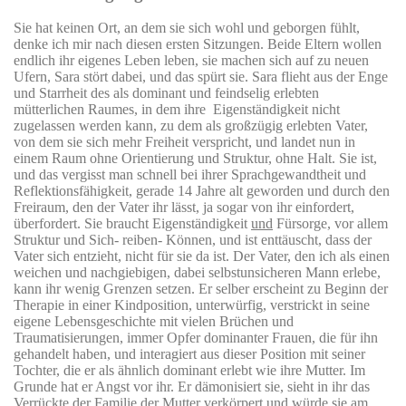
Sie hat keinen Ort, an dem sie sich wohl und geborgen fühlt,
denke ich mir nach diesen ersten Sitzungen. Beide Eltern wollen
endlich ihr eigenes Leben leben, sie machen sich auf zu neuen
Ufern, Sara stört dabei, und das spürt sie. Sara flieht aus der Enge
und Starrheit des als dominant und feindselig erlebten
mütterlichen Raumes, in dem ihre
Eigenständigkeit nicht
zugelassen werden kann, zu dem als großzügig erlebten Vater,
von dem sie sich mehr Freiheit verspricht, und landet nun in
einem Raum ohne Orientierung und Struktur, ohne Halt. Sie ist,
und das vergisst man schnell bei ihrer Sprachgewandtheit und
Reflektionsfähigkeit, gerade 14 Jahre alt geworden und durch den
Freiraum, den der Vater ihr lässt, ja sogar von ihr einfordert,
überfordert. Sie braucht Eigenständigkeit
und
Fürsorge, vor allem
Struktur und Sich- reiben- Können, und ist enttäuscht, dass der
Vater sich entzieht, nicht für sie da ist. Der Vater, den ich als einen
weichen und nachgiebigen, dabei selbstunsicheren Mann erlebe,
kann ihr wenig Grenzen setzen. Er selber erscheint zu Beginn der
Therapie in einer Kindposition, unterwürfig, verstrickt in seine
eigene Lebensgeschichte mit vielen Brüchen und
Traumatisierungen, immer Opfer dominanter Frauen, die für ihn
gehandelt haben, und interagiert aus dieser Position mit seiner
Tochter, die er als ähnlich dominant erlebt wie ihre Mutter. Im
Grunde hat er Angst vor ihr. Er dämonisiert sie, sieht in ihr das
Verrückte der Familie der Mutter verkörpert und würde sie am