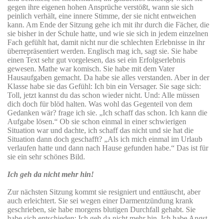
gegen ihre eigenen hohen Ansprüche verstößt, wann sie sich
peinlich verhält, eine innere Stimme, der sie nicht entweichen
kann. Am Ende der Sitzung gehe ich mit ihr durch die Fächer, die
sie bisher in der Schule hatte, und wie sie sich in jedem einzelnen
Fach gefühlt hat, damit nicht nur die schlechten Erlebnisse in ihr
überrepräsentiert werden. Englisch mag ich, sagt sie. Sie habe
einen Text sehr gut vorgelesen, das sei ein Erfolgserlebnis
gewesen. Mathe war komisch. Sie habe mit dem Vater
Hausaufgaben gemacht. Da habe sie alles verstanden. Aber in der
Klasse habe sie das Gefühl: Ich bin ein Versager. Sie sage sich:
Toll, jetzt kannst du das schon wieder nicht. Und: Alle müssen
dich doch für blöd halten. Was wohl das Gegenteil von dem
Gedanken wär? frage ich sie. „Ich schaff das schon. Ich kann die
Aufgabe lösen.“ Ob sie schon einmal in einer schwierigen
Situation war und dachte, ich schaff das nicht und sie hat die
Situation dann doch geschafft? „Als ich mich einmal im Urlaub
verlaufen hatte und dann nach Hause gefunden habe.“ Das ist für
sie ein sehr schönes Bild.
Ich geh da nicht mehr hin!
Zur nächsten Sitzung kommt sie resigniert und enttäuscht, aber
auch erleichtert. Sie sei wegen einer Darmentzündung krank
geschrieben, sie habe morgens blutigen Durchfall gehabt. Sie
habe sich entschieden: Ich geh da nicht mehr hin. Ich habe Angst,