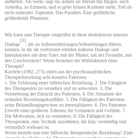
aufheben. Als Seele, sagt sie, könne sie überall hin fliegen, nach
Amerika, zu Eminem, und es gebe keinen Kummer mehr. Tod als
nicht endender Tagtraum. Das Paradies. Eine gefährliche,
gefährdende Phantasie.
Wie kann nun Therapie eingreifen in diese destruktiven inneren
[3]
Dialoge
, die zu Selbstverletzungen/Selbsttötungen führen
können, in die als verletzend erlebten äußeren Dialoge und
Interaktionen mit dem Vater, mit der Mutter, mit der Freundin, mit
den Geschwistern? Worin bestehen die Wirkfaktoren einer
Therapie?
Kächele (1992, 273) zitiert aus der psychoanalytischen
Therapieforschung acht kurative Faktoren:
1. Die Erfahrung einer hilfreichen Beziehung. 2. Die Fähigkeit
des Therapeuten zu verstehen und zu antworten. 3. Die
Vermehrung der Einsicht des Patienten. 4. Die Abnahme der
zentralen Beziehungskonflikte. 5. Die Fähigkeit des Patienten,
seine Behandlungsgewinne zu internalisieren. 6. Des Patienten
Erwerb einer größeren Toleranz für Gedanken und Gefühle. 7.
Die Motivation, sich zu verändern. 8. Die Fähigkeit des
Therapeuten, eine Technik anzubieten, die klar, vernünftig und
vermutlich wirksam ist.
Worin besteht nun eine hilfreiche therapeutische Beziehung? Zum