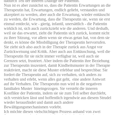
dadurch Teil der inneren Dialoge der Patientin.
Nun ist es aber zunächst so, dass die Patientin Erwartungen an die
Therapeutin hat, Erwartungen, endlich geliebt, verstanden und
akzeptiert zu werden, aber auch die Erwartung, wieder enttäuscht
zu werden, die Erwartung, dass die Therapeutin sie, wenn sie erst
einmal entdeckt, wie - gierig, infantil, unersättlich - die Patientin
wirklich ist, sich auch zurückzieht wie die anderen. Und deshalb,
weil sie das erwartet, zieht die Patientin sich zurück, kommt nicht
zu ihrer Sitzung, vor allem wenn sie etwas getan hat, von dem sie
denkt, es könne die Missbilligung der Therapeutin hervorrufen.
Sie zieht sich also auch in der Therapie zurück aus Angst vor
Zurückweisung und Kritik. Aber auch aus Enttäuschung, weil die
Therapeutin für sie nicht immer verfügbar ist, weil auch sie
Grenzen setzt, frustriert. Aber indem die Patientin ihre Beziehung
zur Therapeutin inszeniert, damit Kindheitsmuster in der Therapie
reaktiviert, macht sie diese Muster erlebbar und besprechbar. Sie
fordert die Therapeutin auf, sich zu verhalten, sich anders zu
verhalten und erlebt, wenn alles gut geht,
eine andere Antwort
auf ihr Verhalten. Die Therapeutin nun wird in die negativen
familialen Muster
hineingezogen. Sie versteht die inneren
Konflikte der Patientin, indem sie sie zum Teil selber durchlebt,
sich verstricken lässt und hoffentlich irgendwie aus diesem Strudel
wieder herausfindet und damit auch andere
Bewältigungsmechanismen vorlebt.
Ich möchte diesen vielschichtigen Prozess anhand von zwei