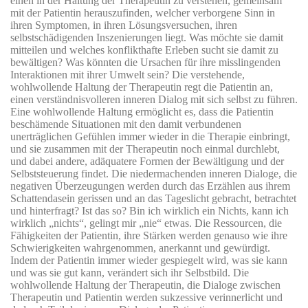
einen in der Haltung der Therapeutin zu verstehen, gemeinsam
mit der Patientin herauszufinden, welcher verborgene Sinn in
ihren Symptomen, in ihren Lösungsversuchen, ihren
selbstschädigenden Inszenierungen liegt. Was möchte sie damit
mitteilen und welches konflikthafte Erleben sucht sie damit zu
bewältigen? Was könnten die Ursachen für ihre misslingenden
Interaktionen mit ihrer Umwelt sein? Die verstehende,
wohlwollende Haltung der Therapeutin regt die Patientin an,
einen verständnisvolleren inneren Dialog mit sich selbst zu führen.
Eine wohlwollende Haltung ermöglicht es, dass die Patientin
beschämende Situationen mit den damit verbundenen
unerträglichen Gefühlen immer wieder in die Therapie einbringt,
und sie zusammen mit der Therapeutin noch einmal durchlebt,
und dabei andere, adäquatere Formen der Bewältigung und der
Selbststeuerung findet. Die niedermachenden inneren Dialoge, die
negativen Überzeugungen werden durch das Erzählen aus ihrem
Schattendasein gerissen und an das Tageslicht gebracht, betrachtet
und hinterfragt? Ist das so? Bin ich wirklich ein Nichts, kann ich
wirklich „nichts“, gelingt mir „nie“ etwas. Die Ressourcen, die
Fähigkeiten der Patientin, ihre Stärken werden genauso wie ihre
Schwierigkeiten wahrgenommen, anerkannt und gewürdigt.
Indem der Patientin immer wieder gespiegelt wird, was sie kann
und was sie gut kann, verändert sich ihr Selbstbild. Die
wohlwollende Haltung der Therapeutin, die Dialoge zwischen
Therapeutin und Patientin werden sukzessive verinnerlicht und