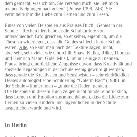
dem gemacht, was ich bin. Sie verstand mich, sie ließ mich
meinen Neigungen nachgehen“ (Prause 1998, 246). Sie
vermittelte ihm die Liebe zum Lernen und zum Lesen.
Eines von vielen Beispielen aus Prauses Buch „Genies in der
Schule“. Recherchiert habe er die Schulkarriere von
unterschiedlich Erfolgreichen, so er selber, eigentlich, um die
These zu widerlegen, dass alle Genies schlecht in der Schule
waren.
Alle
, so kann man nach der Lektüre sagen, nicht,
aber
sehr, sehr viele
, wie Churchill, Shaw, Kafka, Rilke, Thomas
und Heinrich Mann, Gide, Musil, um nur einige zu nennen.
Prause bringt eindrückliche Zeugnisse davon, dass Kreativität und
spezielle Begabungen in der Schule wenig gewürdigt werden,
dass gerade die Kreativsten und Sensibelsten – sehr eindrücklich
Hesses autobiografische Schilderung “Unterm Rad“ (1988)- in
der Schule – immer noch – „unter die Räder“ geraten.
Die Beispiele in diesem Buch zeigen nicht minder eindrücklich,
dass Lernen und Emotion zusammenhängen, dass die Liebe zum
Lernen zu vielen Kindern und Jugendlichen in der Schule
ausgetrieben wurde und wird.
In Berlin