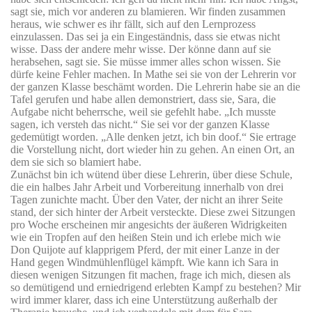
sagt sie, mich vor anderen zu blamieren. Wir finden zusammen
heraus, wie schwer es ihr fällt, sich auf den Lernprozess
einzulassen. Das sei ja ein Eingeständnis, dass sie etwas nicht
wisse. Dass der andere mehr wisse. Der könne dann auf sie
herabsehen, sagt sie. Sie müsse immer alles schon wissen. Sie
dürfe keine Fehler machen. In Mathe sei sie von der Lehrerin vor
der ganzen Klasse beschämt worden. Die Lehrerin habe sie an die
Tafel gerufen und habe allen demonstriert, dass sie, Sara, die
Aufgabe nicht beherrsche, weil sie gefehlt habe. „Ich musste
sagen, ich versteh das nicht.“ Sie sei vor der ganzen Klasse
gedemütigt worden. „Alle denken jetzt, ich bin doof.“ Sie ertrage
die Vorstellung nicht, dort wieder hin zu gehen. An einen Ort, an
dem sie sich so blamiert habe.
Zunächst bin ich wütend über diese Lehrerin, über diese Schule,
die ein halbes Jahr Arbeit und Vorbereitung innerhalb von drei
Tagen zunichte macht. Über den Vater, der nicht an ihrer Seite
stand, der sich hinter der Arbeit versteckte. Diese zwei Sitzungen
pro Woche erscheinen mir angesichts der äußeren Widrigkeiten
wie ein Tropfen auf den heißen Stein und ich erlebe mich wie
Don Quijote auf klapprigem Pferd, der mit einer Lanze in der
Hand gegen Windmühlenflügel kämpft. Wie kann ich Sara in
diesen wenigen Sitzungen fit machen, frage ich mich, diesen als
so demütigend und erniedrigend erlebten Kampf zu bestehen? Mir
wird immer klarer, dass ich eine Unterstützung außerhalb der