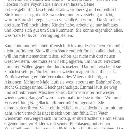
liebsten in die Psychiatrie einweisen lassen. Seine
Lebensgefährtin
beschreibt er als warmherzig und empathisch.
Sie könne sehr gut mit Sara reden, und er verstehe gar nicht,
warum Sara sich gegen sie so verschließen würde. Da sie selber
drei zum Teil noch kleine Kinder habe, arbeite sie nur halbtags
und könne sich gut um Sara kümmern. Sie könne eigentlich alles,
was Sara fehle, zur Verfügung stellen.
Sara kann und will aber offensichtlich von dieser neuen Freundin
nicht profitieren. Sie will den Vater endlich für sich allein haben,
will ihn mit niemandem teilen, schon gar nicht mit drei neuen
Geschwistern. Sie muss sehr heftig agieren, um ihn zu erreichen,
um ihren Willen gegen ihn durchzusetzen. Dadurch erscheint sie
zunächst sehr gefährdet. Immer wieder reagiert sie auf das als
Zurückweisung erlebte Verhalten des Vaters mit heftigen
Aktionen. Mehrere Male läuft sie weg, streunt am Bahnhof Zoo,
sucht Gleichgesinnte, Gleichgeschädigte. Einmal läuft sie weg
und schreibt einen Abschiedsbrief, kann von ihrer Schwester
wieder „eingefangen“ werden, einmal trinkt sie in ihrer Wut und
Verzweiflung Nagellackentferner mit Orangensaft.
Sie
demonstriert ihrem Vater eindrücklich, wie schlecht es ihr mit ihm
geht, wie vernachlässigt sie sich von ihm fühlt. Der Vater
wiederum verweigert sich ihr trotzig, er überfrachtet sie mit seinen
eigenen inneren Bildern, mit seinen Phantasien, mit seinen
Zuschreibungen, kann das bedürftige Kind in ihr nicht sehen. Das