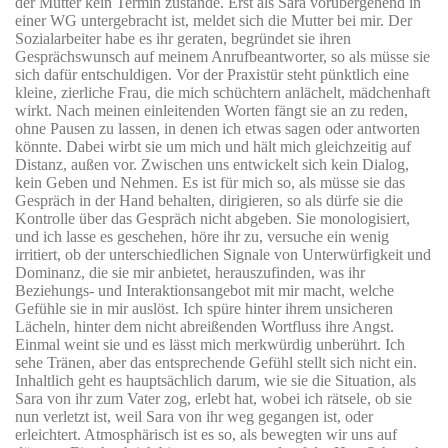
der Mutter kein Termin zustande. Erst als Sara vorübergehend in
einer WG untergebracht ist, meldet sich die Mutter bei mir. Der
Sozialarbeiter habe es ihr geraten, begründet sie ihren
Gesprächswunsch auf meinem Anrufbeantworter, so als müsse sie
sich dafür entschuldigen. Vor der Praxistür steht pünktlich eine
kleine, zierliche Frau, die mich schüchtern anlächelt, mädchenhaft
wirkt. Nach meinen einleitenden Worten fängt sie an zu reden,
ohne Pausen zu lassen, in denen ich etwas sagen oder antworten
könnte. Dabei wirbt sie um mich und hält mich gleichzeitig auf
Distanz, außen vor. Zwischen uns entwickelt sich kein Dialog,
kein Geben und Nehmen. Es ist für mich so, als müsse sie das
Gespräch in der Hand behalten, dirigieren, so als dürfe sie die
Kontrolle über das Gespräch nicht abgeben. Sie monologisiert,
und ich lasse es geschehen, höre ihr zu, versuche ein wenig
irritiert, ob der unterschiedlichen Signale von Unterwürfigkeit und
Dominanz, die sie mir anbietet, herauszufinden, was ihr
Beziehungs- und Interaktionsangebot mit mir macht, welche
Gefühle sie in mir auslöst. Ich spüre hinter ihrem unsicheren
Lächeln, hinter dem nicht abreißenden Wortfluss ihre Angst.
Einmal weint sie und es lässt mich merkwürdig unberührt. Ich
sehe Tränen, aber das entsprechende Gefühl stellt sich nicht ein.
Inhaltlich geht es hauptsächlich darum, wie sie die Situation, als
Sara von ihr zum Vater zog, erlebt hat, wobei ich rätsele, ob sie
nun verletzt ist, weil Sara von ihr weg gegangen ist, oder
erleichtert. Atmosphärisch ist es so, als bewegten wir uns auf