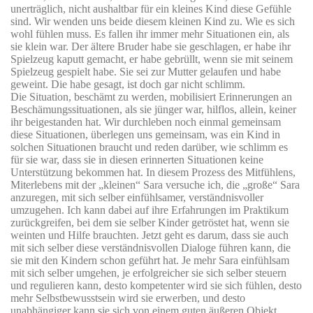
unerträglich, nicht aushaltbar für ein kleines Kind diese Gefühle
sind. Wir wenden uns beide diesem kleinen Kind zu. Wie es sich
wohl fühlen muss. Es fallen ihr immer mehr Situationen ein, als
sie klein war. Der ältere Bruder habe sie geschlagen, er habe ihr
Spielzeug kaputt gemacht, er habe gebrüllt, wenn sie mit seinem
Spielzeug gespielt habe. Sie sei zur Mutter gelaufen und habe
geweint. Die habe gesagt, ist doch gar nicht schlimm.
Die Situation, beschämt zu werden, mobilisiert Erinnerungen an
Beschämungssituationen, als sie jünger war, hilflos, allein, keiner
ihr beigestanden hat. Wir durchleben noch einmal gemeinsam
diese Situationen, überlegen uns gemeinsam, was ein Kind in
solchen Situationen braucht und reden darüber, wie schlimm es
für sie war, dass sie in diesen erinnerten Situationen keine
Unterstützung bekommen hat. In diesem Prozess des Mitfühlens,
Miterlebens mit der „kleinen“ Sara versuche ich, die „große“ Sara
anzuregen, mit sich selber einfühlsamer, verständnisvoller
umzugehen. Ich kann dabei auf ihre Erfahrungen im Praktikum
zurückgreifen, bei dem sie selber Kinder getröstet hat, wenn sie
weinten und Hilfe brauchten. Jetzt geht es darum, dass sie auch
mit sich selber diese verständnisvollen Dialoge führen kann, die
sie mit den Kindern schon geführt hat. Je mehr Sara einfühlsam
mit sich selber umgehen, je erfolgreicher sie sich selber steuern
und regulieren kann, desto kompetenter wird sie sich fühlen, desto
mehr Selbstbewusstsein wird sie erwerben, und desto
unabhängiger kann sie sich von einem guten äußeren Objekt