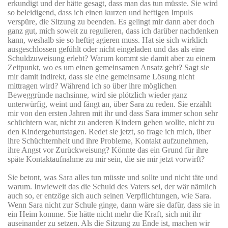
erkundigt und der hätte gesagt, dass man das tun müsste. Sie wird
so beleidigend, dass ich einen kurzen und heftigen Impuls
verspüre, die Sitzung zu beenden. Es gelingt mir dann aber doch
ganz gut, mich soweit zu regulieren, dass ich darüber nachdenken
kann, weshalb sie so heftig agieren muss. Hat sie sich wirklich
ausgeschlossen gefühlt oder nicht eingeladen und das als eine
Schuldzuweisung erlebt? Warum kommt sie damit aber zu einem
Zeitpunkt, wo es um einen gemeinsamen Ansatz geht? Sagt sie
mir damit indirekt, dass sie eine gemeinsame Lösung nicht
mittragen wird? Während ich so über ihre möglichen
Beweggründe nachsinne, wird sie plötzlich wieder ganz
unterwürfig, weint und fängt an, über Sara zu reden. Sie erzählt
mir von den ersten Jahren mit ihr und dass Sara immer schon sehr
schüchtern war, nicht zu anderen Kindern gehen wollte, nicht zu
den Kindergeburtstagen. Redet sie jetzt, so frage ich mich, über
ihre Schüchternheit und ihre Probleme, Kontakt aufzunehmen,
ihre Angst vor Zurückweisung? Könnte das ein Grund für ihre
späte Kontaktaufnahme zu mir sein, die sie mir jetzt vorwirft?
Sie betont, was Sara alles tun müsste und sollte und nicht täte und
warum. Inwieweit das die Schuld des Vaters sei, der wär nämlich
auch so, er entzöge sich auch seinen Verpflichtungen, wie Sara.
Wenn Sara nicht zur Schule ginge, dann wäre sie dafür, dass sie in
ein Heim komme. Sie hätte nicht mehr die Kraft, sich mit ihr
auseinander zu setzen. Als die Sitzung zu Ende ist, machen wir