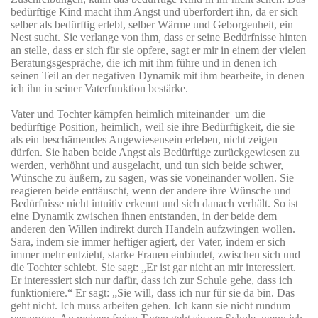
bedürftige Kind macht ihm Angst und überfordert ihn, da er sich
selber als bedürftig erlebt, selber Wärme und Geborgenheit, ein
Nest sucht. Sie verlange von ihm, dass er seine Bedürfnisse hinten
an stelle, dass er sich für sie opfere, sagt er mir in einem der vielen
Beratungsgespräche, die ich mit ihm führe und in denen ich
seinen Teil an der negativen Dynamik mit ihm bearbeite, in denen
ich ihn in seiner Vaterfunktion bestärke.
Vater und Tochter kämpfen heimlich miteinander
um die
bedürftige Position, heimlich, weil sie ihre Bedürftigkeit, die sie
als ein beschämendes Angewiesensein erleben, nicht zeigen
dürfen. Sie haben beide Angst als Bedürftige zurückgewiesen zu
werden, verhöhnt und ausgelacht, und tun sich beide schwer,
Wünsche zu äußern, zu sagen, was sie voneinander wollen. Sie
reagieren beide enttäuscht, wenn der andere ihre Wünsche und
Bedürfnisse nicht intuitiv erkennt und sich danach verhält. So ist
eine Dynamik zwischen ihnen entstanden, in der beide dem
anderen den Willen indirekt durch Handeln aufzwingen wollen.
Sara, indem sie immer heftiger agiert, der Vater, indem er sich
immer mehr entzieht, starke Frauen einbindet, zwischen sich und
die Tochter schiebt. Sie sagt: „Er ist gar nicht an mir interessiert.
Er interessiert sich nur dafür, dass ich zur Schule gehe, dass ich
funktioniere.“ Er sagt: „Sie will, dass ich nur für sie da bin. Das
geht nicht. Ich muss arbeiten gehen. Ich kann sie nicht rundum