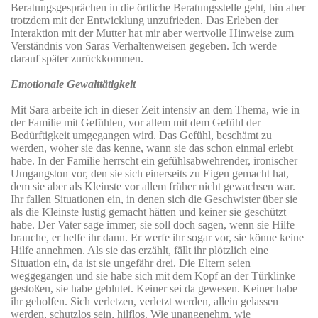
Beratungsgesprächen in die örtliche Beratungsstelle geht, bin aber
trotzdem mit der Entwicklung unzufrieden. Das Erleben der
Interaktion mit der Mutter hat mir aber wertvolle Hinweise zum
Verständnis von Saras Verhaltenweisen gegeben. Ich werde
darauf später zurückkommen.
Emotionale Gewalttätigkeit
Mit Sara arbeite ich in dieser Zeit intensiv an dem Thema, wie in
der Familie mit Gefühlen, vor allem mit dem Gefühl der
Bedürftigkeit umgegangen wird. Das Gefühl, beschämt zu
werden, woher sie das kenne, wann sie das schon einmal erlebt
habe. In der Familie herrscht ein gefühlsabwehrender, ironischer
Umgangston vor, den sie sich einerseits zu Eigen gemacht hat,
dem sie aber als Kleinste vor allem früher nicht gewachsen war.
Ihr fallen Situationen ein, in denen sich die Geschwister über sie
als die Kleinste lustig gemacht hätten und keiner sie geschützt
habe. Der Vater sage immer, sie soll doch sagen, wenn sie Hilfe
brauche, er helfe ihr dann. Er werfe ihr sogar vor, sie könne keine
Hilfe annehmen. Als sie das erzählt, fällt ihr plötzlich eine
Situation ein, da ist sie ungefähr drei. Die Eltern seien
weggegangen und sie habe sich mit dem Kopf an der Türklinke
gestoßen, sie habe geblutet. Keiner sei da gewesen. Keiner habe
ihr geholfen. Sich verletzen, verletzt werden, allein gelassen
werden, schutzlos sein, hilflos. Wie unangenehm, wie