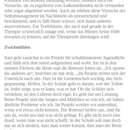
Kleinheit von anderen missbilligt werden, sondern auch die
Versuche, sie zu regulieren von Außenstehenden nicht verstanden
oder sogar abgelehnt werden. Auch sie erleben diese Versuche des
Selbstmanagement im Nachhinein als unzureichend und
beschämend, und es fällt ihnen schwer, sich damit anderen
anzuvertrauen. Ein Teufelskreis, der auch und gerade in der
Therapie schmerzlich zutage tritt, wenn das Muster, keine Hilfe
erwarten zu können, auf die Therapeutin übertragen wird.
Zwickmühlen
Sara geht zunächst in ein Projekt für schuldistanzierte Jugendliche
und fühlt sich dort sofort aufgehoben und wohl. Sie ist in den
meisten Fächern die Beste und die Betreuer loben sie. „Ich sporne
die anderen an“, berichtet sie mir stolz. „Im Projekt richtet sich der
Unterricht nach uns. Hier ist die Gemeinschaft wichtig, das Sich-
gegenseitig- Helfen. In der Schule geht es darum, wer der Tollste
ist. Jeder zeigt, was er kann, was er hat. Ob die Schüler sich
verstehen, ist den Lehrern doch egal. Es geht nur um Leistung.
Beim Projekt sind die Jungen und Mädchen so wie ich, sie haben
ähnliche Probleme wie ich. Im Projekt werden wir unterstützt,
wenn wir etwas nicht können. Die Betreuer helfen uns, sind für
uns da, wenn uns mal was nicht gelingt. Es gibt nicht noch eins
drauf, wenn man was nicht schafft. In der Schule soll man doch
nur an sich denken, dass man weiter kommt, dass man der Beste