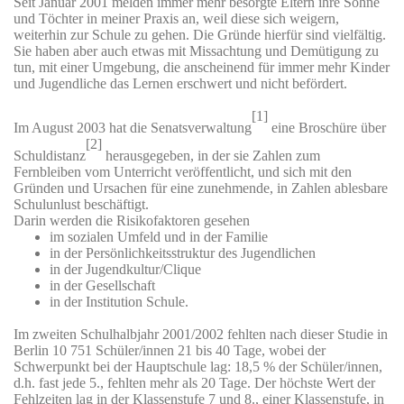
Seit Januar 2001 melden immer mehr besorgte Eltern ihre Söhne
und Töchter in meiner Praxis an, weil diese sich weigern,
weiterhin zur Schule zu gehen. Die Gründe hierfür sind vielfältig.
Sie haben aber auch etwas mit Missachtung und Demütigung zu
tun, mit einer Umgebung, die anscheinend für immer mehr Kinder
und Jugendliche das Lernen erschwert und nicht befördert.
[1]
Im August 2003 hat die Senatsverwaltung
eine Broschüre über
[2]
Schuldistanz
herausgegeben, in der sie Zahlen zum
Fernbleiben vom Unterricht veröffentlicht, und sich mit den
Gründen und Ursachen für eine zunehmende, in Zahlen ablesbare
Schulunlust beschäftigt.
Darin werden die Risikofaktoren gesehen
im sozialen Umfeld und in der Familie
in der Persönlichkeitsstruktur des Jugendlichen
in der Jugendkultur/Clique
in der Gesellschaft
in der Institution Schule.
Im zweiten Schulhalbjahr 2001/2002 fehlten nach dieser Studie in
Berlin 10 751 Schüler/innen 21 bis 40 Tage, wobei der
Schwerpunkt bei der Hauptschule lag: 18,5 % der Schüler/innen,
d.h. fast jede 5., fehlten mehr als 20 Tage. Der höchste Wert der
Fehlzeiten lag in der Klassenstufe 7 und 8., einer Klassenstufe, in