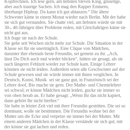
Kopfrechnen. Ich lese gern, am liebsten Steven King, gruselige,
aber auch traurige Sachen. Ich mag den Rapper Eminem,
überhaupt Hiphop. Da kann ich gut abtanzen.“ Die ältere
Schwester käme in einem Monat wieder nach Berlin. Mit der habe
sie sich gut verstanden. Sie chatte viel, am liebsten würde sie mit
30-, 40-Jährigen über Probleme reden, mit Gleichaltrigen käme sie
nicht gut aus.
Ich frage sie nach der Schule.
Sie gehe seit Wochen nicht mehr zur Schule. Die Situation in der
Klasse sei für sie unerträglich. Eine Clique von Mädchen,
darunter ihre ehemals beste Freundin, sei gemein zu ihr. „Ach,
lässt Du Dich auch mal wieder blicken“, hätten sie gesagt, als sie
nach längerer Fehlzeit wieder zur Schule kam. Einige Lehrer
könnten sie nicht leiden. Außerdem seien alle Geschwister auf der
Schule gewesen und sie würde immer mit ihnen verglichen. In
Deutsch, Kunst, Musik
sei sie ganz gut, in Französisch sei der
Lehrer doof, Bio mache sie gern. Der Mathe- und Chemielehrer
sei schwul; er könne Mädchen nicht leiden, gucke sie immer so
von oben herab an. Er habe gesagt: „Wenn Ihr das nicht kapiert,
dann gehört Ihr nicht hierher.“
Sie habe in letzter Zeit viel mit ihrer Freundin gestritten. Die sei so
dominant, wolle sie bestimmen. Die Freundin wohne bei der
Mutter um die Ecke und verpetze sie immer bei der Mutter. Mit
einem anderen Mädchen in der Klasse verstände sie sich gut, mit
der könne sie gut lachen und reden.