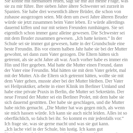
Sie könne mit niemanden reden, sagt sie mir auf meine Frage, was
sie zu mir führe. Ihre sieben Jahre ältere Schwester sei zurzeit in
Spanien. Sie habe drei wesentlich ältere Brüder, die schon von
zuhause ausgezogen seien. Mit dem um zwei Jahre älteren Bruder
würde sie jetzt zusammen beim Vater leben. Er würde allerdings
dauernd kiffen und nur mit seinen Freunden rumhängen. Sie sei
eigentlich schon immer ganz alleine gewesen. Die Schwester sei
mit dem Bruder zusammen gewesen. „Ich hatte keinen.“ In der
Schule sei sie immer gut gewesen, hatte in der Grundschule eine
beste Freundin. Bis vor einem halben Jahr habe sie bei der Mutter
gewohnt, sei dann zum Vater gezogen. Die Eltern hätten sich
getrennt, als sie acht Jahre alt war. Auch vorher habe es immer ein
Hin und Her gegeben. Mal hatte die Mutter einen Freund, dann
der Vater eine Freundin. Mal hätten sie mit dem Vater gelebt, mal
mit der Mutter. Als die Eltern sich getrennt hätten, wollte sie mit
dem Vater gehen, musste aber bei der Mutter bleiben. Der Vater
sei Heilpraktiker, arbeite in einer Klinik im Berliner Umland und
habe eine private Praxis in Berlin, die Mutter sei Sekretärin. Der
neue Freund der Mutter sei ein Berliner Prolet, mit dem habe sie
sich dauernd gestritten. Der habe sie geschlagen, und die Mutter
habe nichts gemacht. „Die Mutter hat was gegen mich, als wenn
sie mich hassen würde. Ich kann sie auch nicht leiden. Alles ist so
oberflächlich, so falsch bei ihr. So kommt es mir jedenfalls vor.“
Ich frage sie, was sie gerne macht und was sie gut kann.
„Ich lache viel in der Schule, bin lustig. Ich kann gut