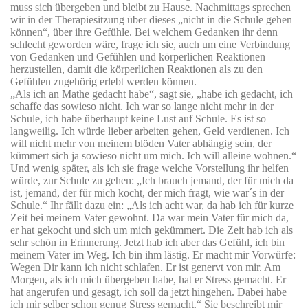
muss sich übergeben und bleibt zu Hause. Nachmittags sprechen
wir in der Therapiesitzung über dieses „nicht in die Schule gehen
können“, über ihre Gefühle. Bei welchem Gedanken ihr denn
schlecht geworden wäre, frage ich sie, auch um eine Verbindung
von Gedanken und Gefühlen und körperlichen Reaktionen
herzustellen, damit die körperlichen Reaktionen als zu den
Gefühlen zugehörig erlebt werden können.
„Als ich an Mathe gedacht habe“, sagt sie, „habe ich gedacht, ich
schaffe das sowieso nicht. Ich war so lange nicht mehr in der
Schule, ich habe überhaupt keine Lust auf Schule. Es ist so
langweilig. Ich würde lieber arbeiten gehen, Geld verdienen. Ich
will nicht mehr von meinem blöden Vater abhängig sein, der
kümmert sich ja sowieso nicht um mich. Ich will alleine wohnen.“
Und wenig später, als ich sie frage welche Vorstellung ihr helfen
würde, zur Schule zu gehen: „Ich brauch jemand, der für mich da
ist, jemand, der für mich kocht, der mich fragt, wie war´s in der
Schule.“ Ihr fällt dazu ein: „Als ich acht war, da hab ich für kurze
Zeit bei meinem Vater gewohnt. Da war mein Vater für mich da,
er hat gekocht und sich um mich gekümmert. Die Zeit hab ich als
sehr schön in Erinnerung. Jetzt hab ich aber das Gefühl, ich bin
meinem Vater im Weg. Ich bin ihm lästig. Er macht mir Vorwürfe:
Wegen Dir kann ich nicht schlafen. Er ist genervt von mir. Am
Morgen, als ich mich übergeben habe, hat er Stress gemacht. Er
hat angerufen und gesagt, ich soll da jetzt hingehen. Dabei habe
ich mir selber schon genug Stress gemacht.“ Sie beschreibt mir