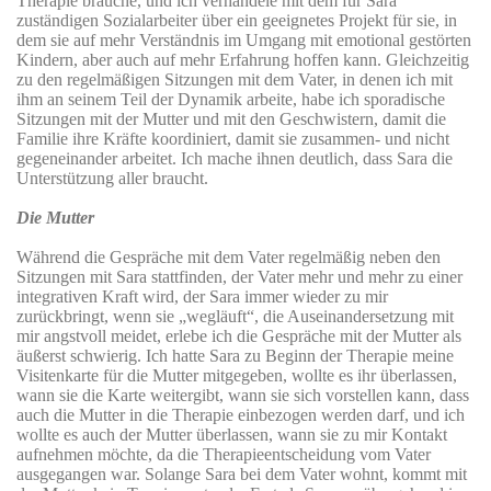
Therapie brauche, und ich verhandele mit dem für Sara
zuständigen Sozialarbeiter über ein geeignetes Projekt für sie, in
dem sie auf mehr Verständnis im Umgang mit emotional gestörten
Kindern, aber auch auf mehr Erfahrung hoffen kann. Gleichzeitig
zu den regelmäßigen Sitzungen mit dem Vater, in denen ich mit
ihm an seinem Teil der Dynamik arbeite, habe ich sporadische
Sitzungen mit der Mutter und mit den Geschwistern, damit die
Familie ihre Kräfte koordiniert, damit sie zusammen- und nicht
gegeneinander arbeitet. Ich mache ihnen deutlich, dass Sara die
Unterstützung aller braucht.
Die Mutter
Während die Gespräche mit dem Vater regelmäßig neben den
Sitzungen mit Sara stattfinden, der Vater mehr und mehr zu einer
integrativen Kraft wird, der Sara immer wieder zu mir
zurückbringt, wenn sie „wegläuft“, die Auseinandersetzung mit
mir angstvoll meidet, erlebe ich die Gespräche mit der Mutter als
äußerst schwierig. Ich hatte Sara zu Beginn der Therapie meine
Visitenkarte für die Mutter mitgegeben, wollte es ihr überlassen,
wann sie die Karte weitergibt, wann sie sich vorstellen kann, dass
auch die Mutter in die Therapie einbezogen werden darf, und ich
wollte es auch der Mutter überlassen, wann sie zu mir Kontakt
aufnehmen möchte, da die Therapieentscheidung vom Vater
ausgegangen war. Solange Sara bei dem Vater wohnt, kommt mit